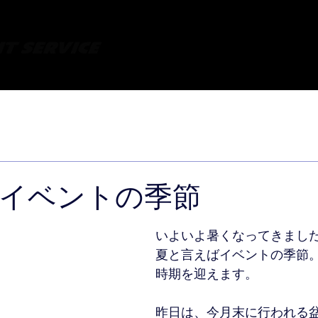
ル、楽器レンタルはオトキチ・イベント音響サービス｜出張音響 も都内全域お任せ下
内
お問合せ・お見積り
配送サービス
実績・画像
イベントの季節
いよいよ暑くなってきまし
夏と言えばイベントの季節
時期を迎えます。
昨日は、今月末に行われる盆