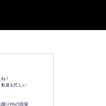
さい
CONTACT
会社概要
たね！
。私達も忙しい
踊りPAの現場