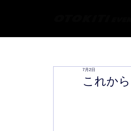
東京 音響｜PAレンタル、ドラムセット レンタ
サービス MENU
ご利用の流れ・ご案
7月2日
これから