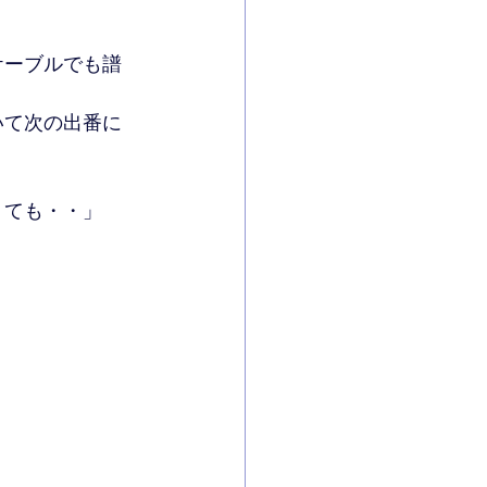
ケーブルでも譜
いて次の出番に
くても・・」