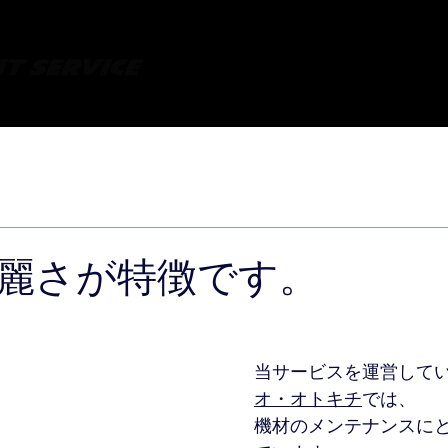
ル、楽器レンタルはオトキチ・イベント音響サービス｜出張音響 も都内全域お任せ下
内
お問合せ・お見積り
配送サービス
実績・画像
麗さが特徴です。
当サービスを運営して
オ・オトキチ
では、
機材のメンテナンスに